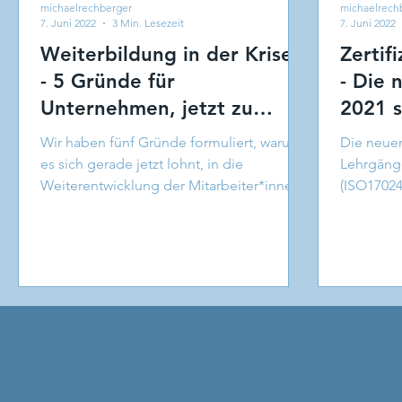
michaelrechberger
michaelrech
7. Juni 2022
3 Min. Lesezeit
7. Juni 2022
Weiterbildung in der Krise?
Zertif
- 5 Gründe für
- Die neuen Termine für
Unternehmen, jetzt zu
2021 s
investieren!
Wir haben fünf Gründe formuliert, warum
Die neuen
es sich gerade jetzt lohnt, in die
Lehrgänge
Weiterentwicklung der Mitarbeiter*innen
(ISO1702
und Führungskräfte zu ...
Lehrgang