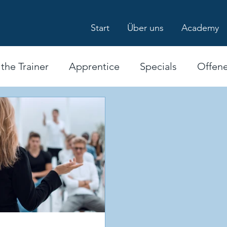
Start
Über uns
Academy
 the Trainer
Apprentice
Specials
Offen
hrungskraft
Fachtrainer*in
Ausbilder*innen