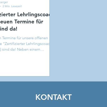
berger
2 Min. Lesezeit
izierter Lehrlingscoach
ind da!
 Termine für unsere offenen
 "Zertifizierter Lehrlingscoach"
4) sind da! Neben einem
 im wunderschönen...
KONTAKT