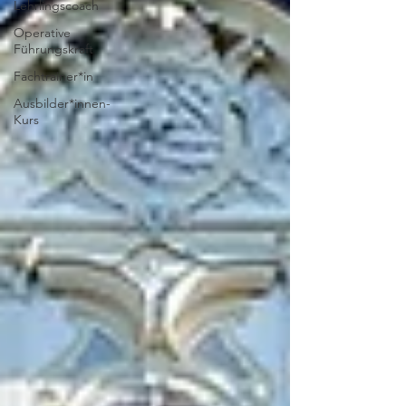
Lehrlingscoach
Operative
Führungskraft
Fachtrainer*in
Ausbilder*innen-
Kurs