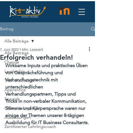
Beitrag
Alle Beiträge
7. Juni 2022
1 Min. Lesezeit
Alle Beiträge
Erfolgreich verhandeln!
Change
Wirksame Inputs und praktisches Üben 
Leadership
von Gesprächsführung und 
Verhandlungstechnik mit 
Train the Trainer
unterschiedlichen 
Apprentice
Verhandlungspartnern, Tipps und 
Specials
Tricks in non-verbaler Kommunikation, 
Offene Lehrgänge
Stimme und Körpersprache waren nur 
einige der Themen unserer 8-tägigen 
Ausbildungen
Ausbildung für IT Business Consultants.
Zertifizierter Lehrlingscoach