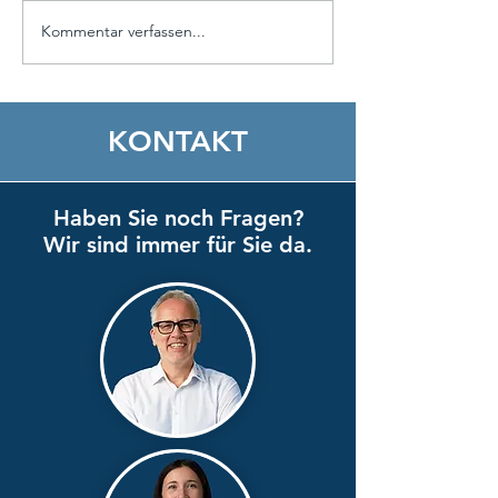
Kommentar verfassen...
Top-Weiterbildung für
Online Worksho
Lehrlingsausbilder
Trumpfkarten
startet im Herbst:
unterstützen Sie
Zertifizierter
strategischen
KONTAKT
Lehrlingscoach
Kompetenzfestl
ISO17024
Haben Sie noch Fragen?
Wir sind immer für Sie da.