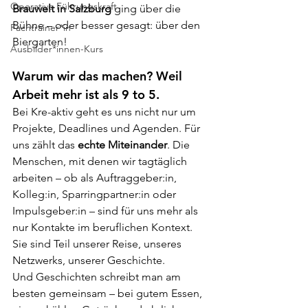
Operative Führungskraft
Brauwelt in Salzburg
 ging über die 
Bühne – oder besser gesagt: über den 
Fachtrainer*in
Biergarten!
Ausbilder*innen-Kurs
Warum wir das machen? Weil 
Arbeit mehr ist als 9 to 5.
Bei Kre-aktiv geht es uns nicht nur um 
Projekte, Deadlines und Agenden. Für 
uns zählt das 
echte Miteinander
. Die 
Menschen, mit denen wir tagtäglich 
arbeiten – ob als Auftraggeber:in, 
Kolleg:in, Sparringpartner:in oder 
Impulsgeber:in – sind für uns mehr als 
nur Kontakte im beruflichen Kontext. 
Sie sind Teil unserer Reise, unseres 
Netzwerks, unserer Geschichte.
Und Geschichten schreibt man am 
besten gemeinsam – bei gutem Essen, 