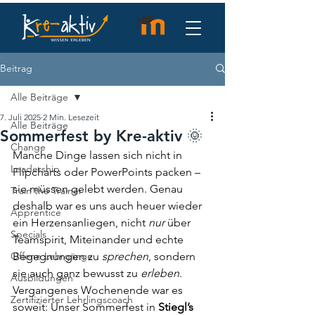
Beitrag
Alle Beiträge
7. Juli 2025
2 Min. Lesezeit
Alle Beiträge
Sommerfest by Kre-aktiv 🌞
Change
Manche Dinge lassen sich nicht in 
Leadership
Flipcharts oder PowerPoints packen – 
sie müssen gelebt werden. Genau 
Train the Trainer
deshalb war es uns auch heuer wieder 
Apprentice
ein Herzensanliegen, nicht 
nur
 über 
Specials
Teamspirit, Miteinander und echte 
Offene Lehrgänge
Begegnungen zu 
sprechen
, sondern 
sie auch ganz bewusst zu 
erleben
.
Ausbildungen
Vergangenes Wochenende war es 
Zertifizierter Lehrlingscoach
soweit: Unser Sommerfest in 
Stiegl’s 