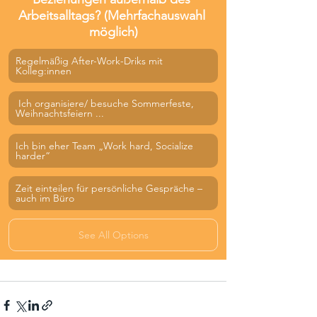
Arbeitsalltags? (Mehrfachauswahl 
möglich)
Regelmäßig After-Work-Driks mit 
Kolleg:innen
 Ich organisiere/ besuche Sommerfeste, 
Weihnachtsfeiern ... 
Ich bin eher Team „Work hard, Socialize 
harder“
Zeit einteilen für persönliche Gespräche – 
auch im Büro
See All Options