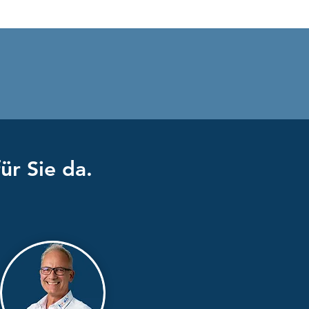
fizierter Lehrlingscoach
 bei Kre-aktiv
ür Sie da.