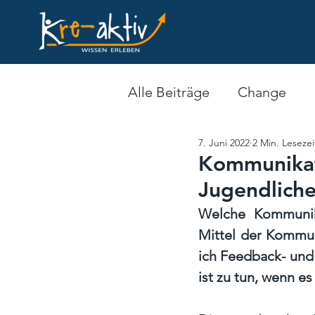
Alle Beiträge
Change
7. Juni 2022
2 Min. Lesezei
Offene Lehrgänge
Au
Kommunikat
Jugendlich
Operative Führungskraft
Welche Kommunika
Mittel der Kommun
ich Feedback- und 
ist zu tun, wenn e