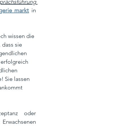
rächsführung 
gerie markt
in 
ch wissen die 
dass sie 
gendlichen 
erfolgreich 
dlichen 
! Sie lassen 
 ankommt 
eptanz oder 
 Erwachsenen 