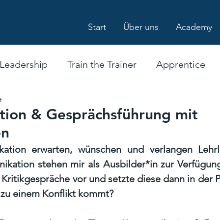
Start
Über uns
Academy
Leadership
Train the Trainer
Apprentice
t
sbildungen
Zertifizierter Lehrlingscoach
ion & Gesprächsführung mit
en
Fachtrainer*in
Ausbilder*innen-Kurs
tion erwarten, wünschen und verlangen Lehrl
ikation stehen mir als Ausbilder*in zur Verfügung
Kritikgespräche vor und setzte diese dann in der P
s zu einem Konflikt kommt?  