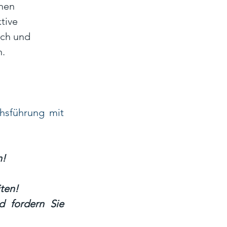
nen 
tive 
ch und 
. 
sführung mit 
! 
ten!
 fordern Sie 