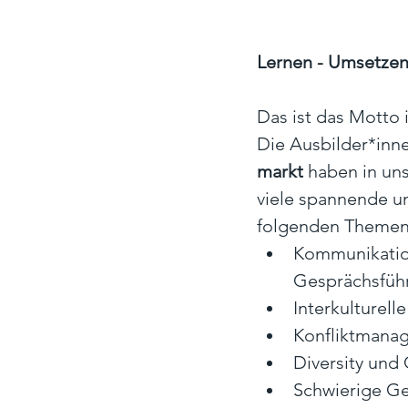
Lernen - Umsetzen
Das ist das Motto
Die Ausbilder*inn
markt
 haben in un
viele spannende un
folgenden Theme
Kommunikatio
Gesprächsfüh
Interkulturel
Konfliktmana
Diversity und
Schwierige Ge