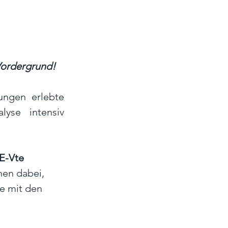
Vordergrund!
ngen erlebte 
yse intensiv 
E-Vte 
nen dabei, 
e mit den 