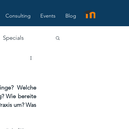
Consulting
Events
Blog
Specials
inge? Welche 
? Wie bereite 
raxis um? Was 