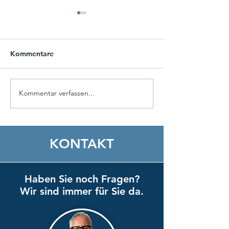
Kommentare
Kommentar verfassen...
Wissensbrunch: Next-
Zertifizierter
Gen Finance
Lehrlingscoach 
Kre-aktiv
KONTAKT
Haben Sie noch Fragen?
Wir sind immer für Sie da.