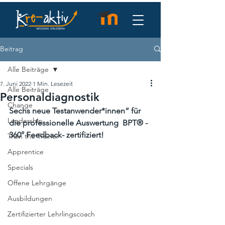
Beitrag
Alle Beiträge
7. Juni 2022
1 Min. Lesezeit
Alle Beiträge
Personaldiagnostik
Change
Sechs neue Testanwender*innen“ für 
Leadership
die professionelle Auswertung  BPT® - 
360° Feedback- zertifiziert!
Train the Trainer
Apprentice
Specials
Offene Lehrgänge
Ausbildungen
Zertifizierter Lehrlingscoach