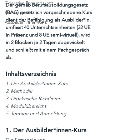
Operative Führungskraft
Der gemäß Berufsausbildungsgesetz 
(BAG) gesetzlich vorgeschriebene Kurs 
Fachtrainer*in
dient der Befähigung als Ausbilder*in, 
Ausbilder*innen-Kurs
umfasst 40 Unterrichtseinheiten (32 UE 
in Präsenz und 8 UE semi-virtuell), wird 
in 2 Blöcken je 2 Tagen abgewickelt 
und schließt mit einem Fachgespräch 
ab. 
Inhaltsverzeichnis
1. Der Ausbilder*innen-Kurs 
2. Methodik
3. Didaktische Richtlinien
4. Modulübersicht
5. Termine und Anmeldung
1. Der Ausbilder*innen-Kurs
Die Entscheidung, 